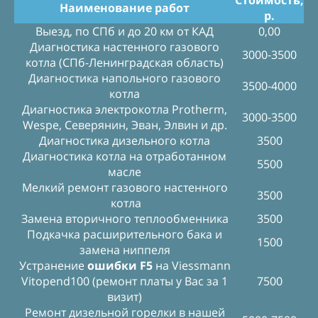
Стоимость,
Наименование работ
р.
Выезд, по СПб и до 20 км от КАД
0,00
Диагностика настенного газового
3000-3500
котла (СПб-Ленинградская область)
Диагностика напольного газового
3500-4000
котла
Диагностика электрокотла Protherm,
3000-3500
Wespe, Северянин, Эван, Элвин и др.
Диагностика дизельного котла
3500
Диагностика котла на отработанном
5500
масле
Мелкий ремонт газового настенного
3500
котла
Замена вторичного теплообменника
3500
Подкачка расширительного бака и
1500
замена ниппеля
Устранение
ошибки F5
на Viessmann
Vitopend100 (ремонт платы у Вас за 1
7500
визит)
Ремонт дизельной горелки в нашей