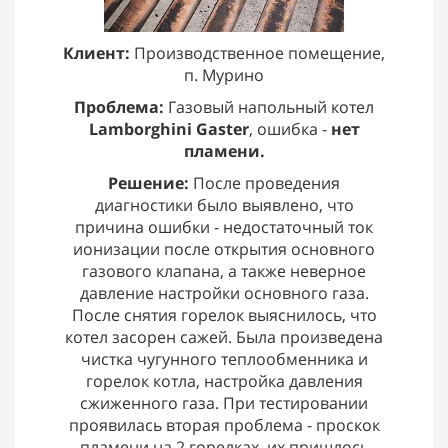
Клиент:
Производственное помещение,
п. Мурино
Проблема:
Газовый напольный котел
Lamborghini Gaster
, ошибка -
нет
пламени.
Решение:
После проведения
диагностики было выявлено, что
причина ошибки - недостаточный ток
ионизации после открытия основного
газового клапана, а также неверное
давление настройки основного газа.
После снятия горелок выяснилось, что
котел засорен сажей. Была произведена
чистка чугунного теплообменника и
горелок котла, настройка давления
сжиженного газа. При тестировании
проявилась вторая проблема - проскок
пламени на 2 горелках, их пришлось